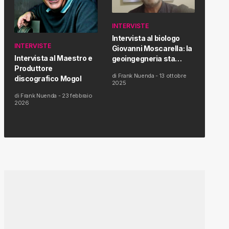
INTERVISTE
Intervista al biologo
INTERVISTE
Giovanni Moscarella: la
Intervista al Maestro e
geoingegneria sta
Produttore
modificando il clima e la
di
Frank Nuenda
-
13 ottobre
discografico Mogol
salute dell’uomo
2025
di
Frank Nuenda
-
23 febbraio
2026