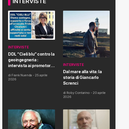
INTERVISTE
INTERVISTE
DDL “Cieli blu” contro la
geoingegneria :
INTERVISTE
intervista ai promotori
della tematica e della
Dal mare alla vita: la
di
Frank Nuenda
-
25 aprile
Proposta di Legge
storia di Giancarlo
2026
Screnci
di
Roby Contarino
-
20 aprile
2026