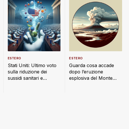
ESTERO
ESTERO
Stati Uniti: Ultimo voto
Guarda cosa accade
sulla riduzione dei
dopo l’eruzione
sussidi sanitari e
esplosiva del Monte
alimentari
Lewotobi: nube di
cenere alta 18 km