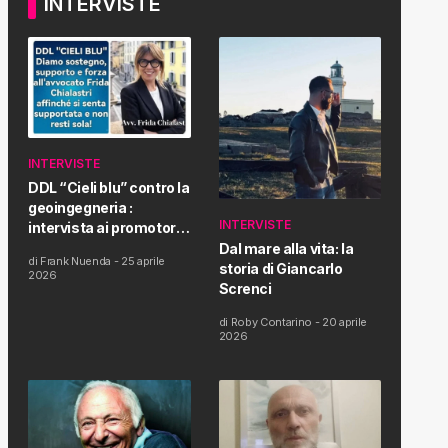
INTERVISTE
INTERVISTE
DDL “Cieli blu” contro la
geoingegneria :
INTERVISTE
intervista ai promotori
della tematica e della
Dal mare alla vita: la
di
Frank Nuenda
-
25 aprile
Proposta di Legge
storia di Giancarlo
2026
Screnci
di
Roby Contarino
-
20 aprile
2026