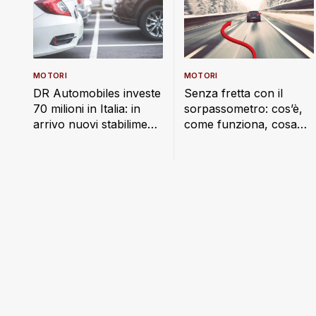
MOTORI
MOTORI
DR Automobiles investe
Senza fretta con il
70 milioni in Italia: in
sorpassometro: cos’è,
arrivo nuovi stabilimenti
come funziona, cosa
e 300 posti di lavoro
rischi e mappa
interattiva