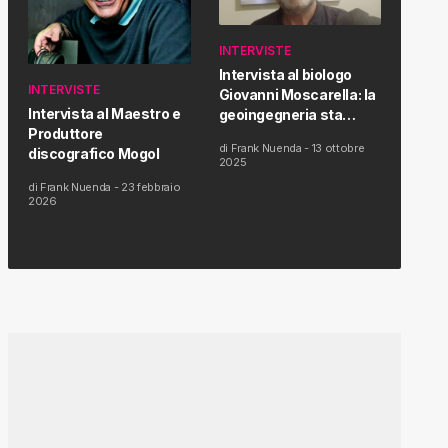
INTERVISTE
Intervista al biologo
INTERVISTE
Giovanni Moscarella: la
Intervista al Maestro e
geoingegneria sta
Produttore
modificando il clima e la
di
Frank Nuenda
-
13 ottobre
discografico Mogol
salute dell’uomo
2025
di
Frank Nuenda
-
23 febbraio
2026