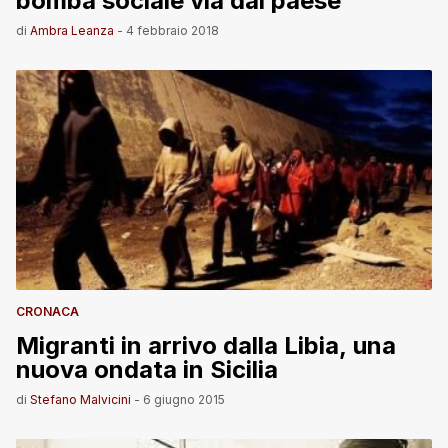
bomba sociale via dal paese
di
Ambra Leanza
-
4 febbraio 2018
CRONACA
Migranti in arrivo dalla Libia, una
nuova ondata in Sicilia
di
Stefano Malvicini
-
6 giugno 2015