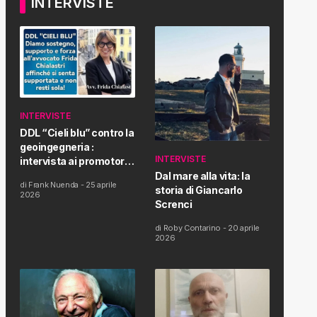
INTERVISTE
INTERVISTE
DDL “Cieli blu” contro la
geoingegneria :
INTERVISTE
intervista ai promotori
della tematica e della
Dal mare alla vita: la
di
Frank Nuenda
-
25 aprile
Proposta di Legge
storia di Giancarlo
2026
Screnci
di
Roby Contarino
-
20 aprile
2026