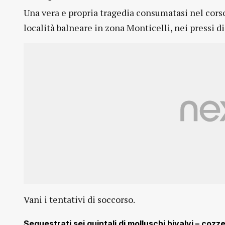
Una vera e propria tragedia consumatasi nel corso 
località balneare in zona Monticelli, nei pressi d
Vani i tentativi di soccorso.
Sequestrati sei quintali di molluschi bivalvi – coz