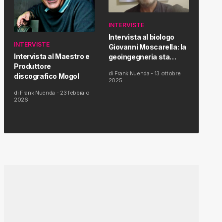
INTERVISTE
Intervista al biologo
INTERVISTE
Giovanni Moscarella: la
Intervista al Maestro e
geoingegneria sta
Produttore
modificando il clima e la
di
Frank Nuenda
-
13 ottobre
discografico Mogol
salute dell’uomo
2025
di
Frank Nuenda
-
23 febbraio
2026