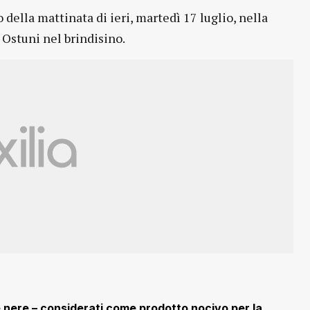
della mattinata di ieri, martedì 17 luglio, nella
i Ostuni nel brindisino.
ze nere – considerati come prodotto nocivo per la