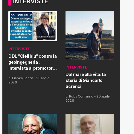
INTERVISTE
INTERVISTE
DDL “Cieli blu” contro la
geoingegneria :
INTERVISTE
intervista ai promotori
della tematica e della
Dal mare alla vita: la
di
Frank Nuenda
-
25 aprile
Proposta di Legge
storia di Giancarlo
2026
Screnci
di
Roby Contarino
-
20 aprile
2026