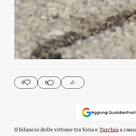
0
0
Aggiungi QuotidianPost t
Il bilancio delle vittime tra Siria e
Turchia
a causa