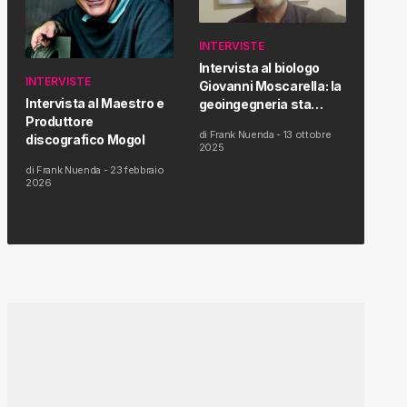
INTERVISTE
Intervista al biologo
INTERVISTE
Giovanni Moscarella: la
Intervista al Maestro e
geoingegneria sta
Produttore
modificando il clima e la
di
Frank Nuenda
-
13 ottobre
discografico Mogol
salute dell’uomo
2025
di
Frank Nuenda
-
23 febbraio
2026