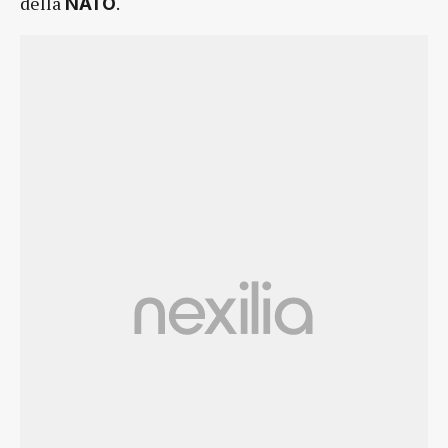
della
.
NATO