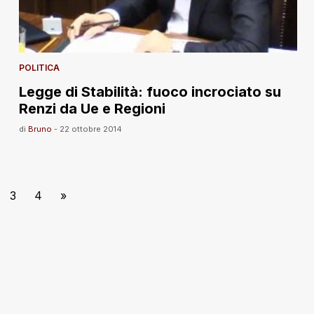
POLITICA
Legge di Stabilità: fuoco incrociato su
Renzi da Ue e Regioni
di
Bruno
-
22 ottobre 2014
3
4
»