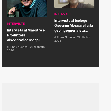
INTERVISTE
Intervista al biologo
INTERVISTE
Giovanni Moscarella: la
Intervista al Maestro e
geoingegneria sta
Produttore
modificando il clima e la
di
Frank Nuenda
-
13 ottobre
discografico Mogol
salute dell’uomo
2025
di
Frank Nuenda
-
23 febbraio
2026