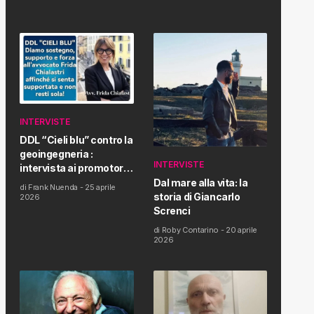
INTERVISTE
DDL “Cieli blu” contro la
geoingegneria :
INTERVISTE
intervista ai promotori
della tematica e della
Dal mare alla vita: la
di
Frank Nuenda
-
25 aprile
Proposta di Legge
storia di Giancarlo
2026
Screnci
di
Roby Contarino
-
20 aprile
2026