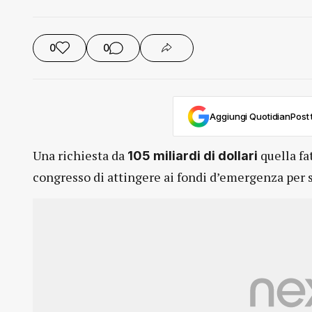
0
0
Aggiungi QuotidianPost t
Una richiesta da
quella fa
105 miliardi di dollari
congresso di attingere ai fondi d’emergenza per s