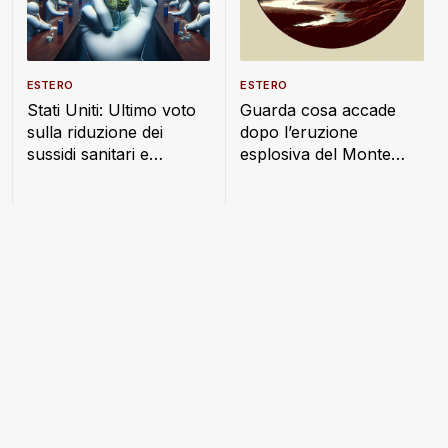
ESTERO
ESTERO
Stati Uniti: Ultimo voto
Guarda cosa accade
sulla riduzione dei
dopo l’eruzione
sussidi sanitari e
esplosiva del Monte
alimentari
Lewotobi: nube di
cenere alta 18 km