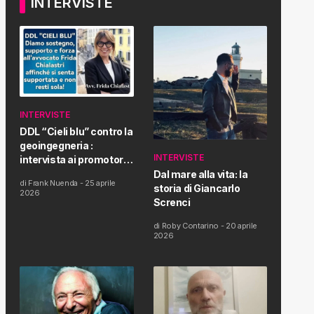
INTERVISTE
INTERVISTE
DDL “Cieli blu” contro la
geoingegneria :
INTERVISTE
intervista ai promotori
della tematica e della
Dal mare alla vita: la
di
Frank Nuenda
-
25 aprile
Proposta di Legge
storia di Giancarlo
2026
Screnci
di
Roby Contarino
-
20 aprile
2026