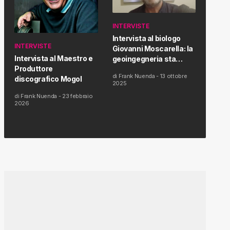
INTERVISTE
Intervista al biologo
INTERVISTE
Giovanni Moscarella: la
Intervista al Maestro e
geoingegneria sta
Produttore
modificando il clima e la
di
Frank Nuenda
-
13 ottobre
discografico Mogol
salute dell’uomo
2025
di
Frank Nuenda
-
23 febbraio
2026