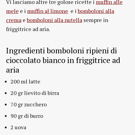
Vi lasciamo altre tre golose ricette i
muffin alle
mele
e i
muffin al limone
e i
bomboloni alla
crema
e
bomboloni alla nutella
sempre in
friggitrice ad aria.
Ingredienti bomboloni ripieni di
cioccolato bianco in friggitrice ad
aria
200 ml latte
20 gr lievito di birra
70 gr zucchero
90 gr di burro
2 uova