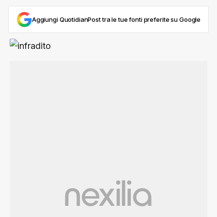
Aggiungi QuotidianPost tra le tue fonti preferite su Google