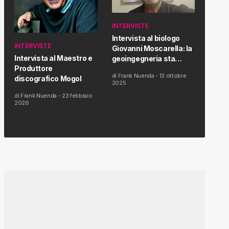
INTERVISTE
Intervista al biologo
INTERVISTE
Giovanni Moscarella: la
Intervista al Maestro e
geoingegneria sta
Produttore
modificando il clima e la
di
Frank Nuenda
-
13 ottobre
discografico Mogol
salute dell’uomo
2025
di
Frank Nuenda
-
23 febbraio
2026