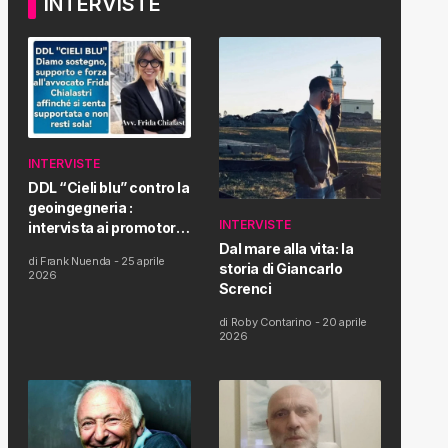
INTERVISTE
INTERVISTE
DDL “Cieli blu” contro la
geoingegneria :
INTERVISTE
intervista ai promotori
della tematica e della
Dal mare alla vita: la
di
Frank Nuenda
-
25 aprile
Proposta di Legge
storia di Giancarlo
2026
Screnci
di
Roby Contarino
-
20 aprile
2026