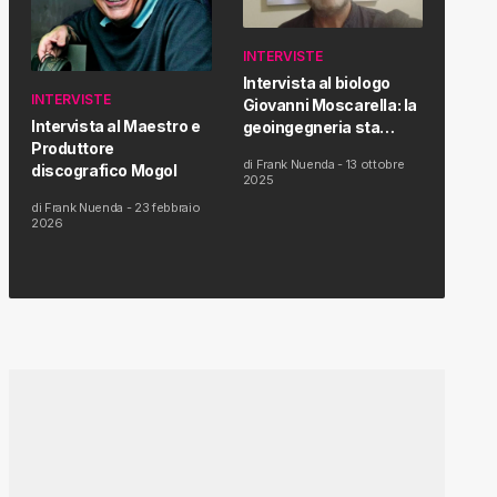
INTERVISTE
Intervista al biologo
INTERVISTE
Giovanni Moscarella: la
Intervista al Maestro e
geoingegneria sta
Produttore
modificando il clima e la
di
Frank Nuenda
-
13 ottobre
discografico Mogol
salute dell’uomo
2025
di
Frank Nuenda
-
23 febbraio
2026