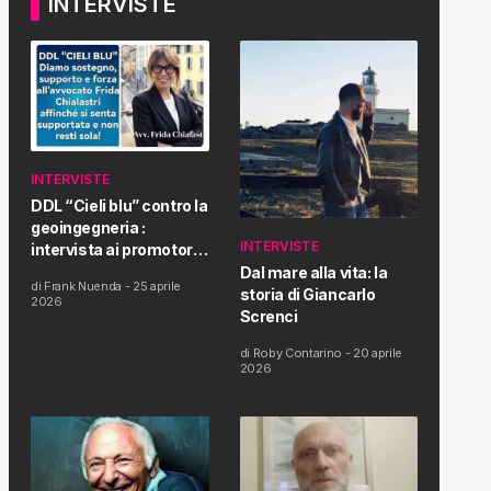
INTERVISTE
INTERVISTE
DDL “Cieli blu” contro la
geoingegneria :
INTERVISTE
intervista ai promotori
della tematica e della
Dal mare alla vita: la
di
Frank Nuenda
-
25 aprile
Proposta di Legge
storia di Giancarlo
2026
Screnci
di
Roby Contarino
-
20 aprile
2026