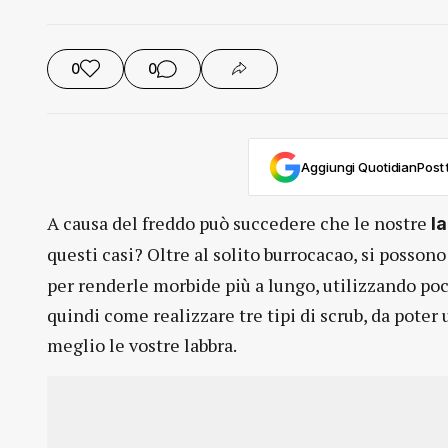
0
0
Aggiungi QuotidianPost t
A causa del freddo può succedere che le nostre
l
questi casi? Oltre al solito burrocacao, si posson
per renderle morbide più a lungo, utilizzando po
quindi come realizzare tre tipi di scrub, da poter u
meglio le vostre labbra.