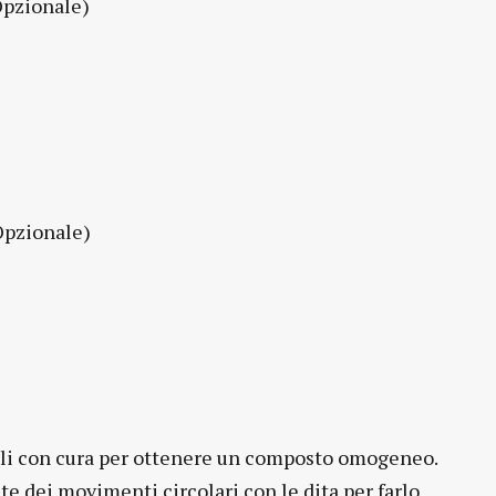
Opzionale)
(Opzionale)
teli con cura per ottenere un composto omogeneo.
ate dei movimenti circolari con le dita per farlo