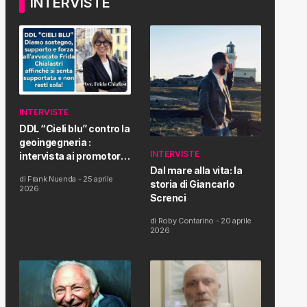
INTERVISTE
INTERVISTE
DDL “Cieli blu” contro la
geoingegneria :
INTERVISTE
intervista ai promotori
della tematica e della
Dal mare alla vita: la
di
Frank Nuenda
-
25 aprile
Proposta di Legge
storia di Giancarlo
2026
Screnci
di
Roby Contarino
-
20 aprile
2026