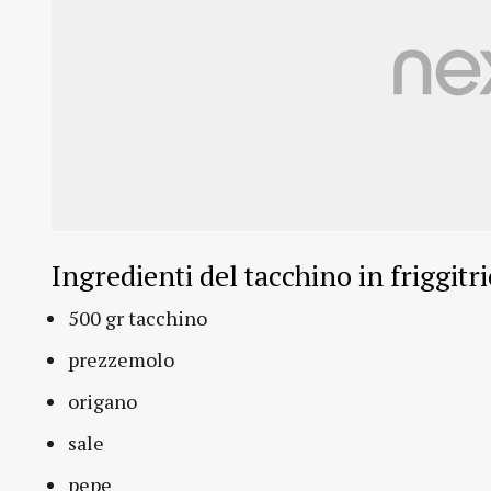
Ingredienti del tacchino in friggitri
500 gr tacchino
prezzemolo
origano
sale
pepe