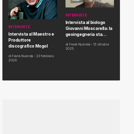
INTERVISTE
Intervista al biologo
INTERVISTE
Giovanni Moscarella: la
Intervista al Maestro e
geoingegneria sta
Produttore
modificando il clima e la
di
Frank Nuenda
-
13 ottobre
discografico Mogol
salute dell’uomo
2025
di
Frank Nuenda
-
23 febbraio
2026