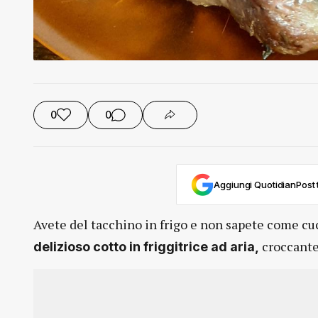
0
0
Aggiungi QuotidianPost t
Avete del tacchino in frigo e non sapete come cuc
croccante
delizioso cotto in friggitrice ad aria,