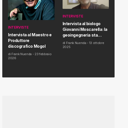
INTERVISTE
Intervista al biologo
INTERVISTE
Giovanni Moscarella: la
Intervista al Maestro e
geoingegneria sta
Produttore
modificando il clima e la
di
Frank Nuenda
-
13 ottobre
discografico Mogol
salute dell’uomo
2025
di
Frank Nuenda
-
23 febbraio
2026