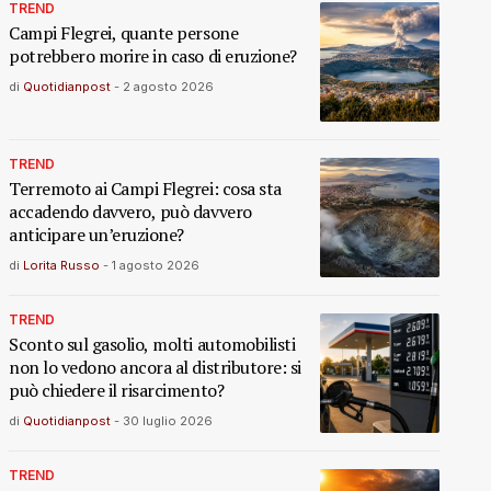
TREND
Campi Flegrei, quante persone
potrebbero morire in caso di eruzione?
di
Quotidianpost
-
2 agosto 2026
TREND
Terremoto ai Campi Flegrei: cosa sta
accadendo davvero, può davvero
anticipare un’eruzione?
di
Lorita Russo
-
1 agosto 2026
TREND
Sconto sul gasolio, molti automobilisti
non lo vedono ancora al distributore: si
può chiedere il risarcimento?
di
Quotidianpost
-
30 luglio 2026
TREND