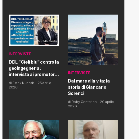
INTERVISTE
DDL “Cieli blu” contro la
geoingegneria :
INTERVISTE
intervista ai promotori
della tematica e della
Dal mare alla vita: la
di
Frank Nuenda
-
25 aprile
Proposta di Legge
storia di Giancarlo
2026
Screnci
di
Roby Contarino
-
20 aprile
2026