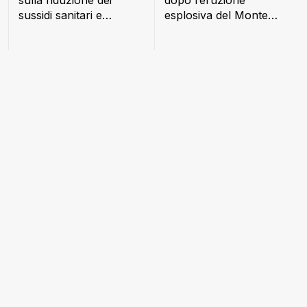
sulla riduzione dei
dopo l’eruzione
sussidi sanitari e
esplosiva del Monte
alimentari
Lewotobi: nube di
cenere alta 18 km