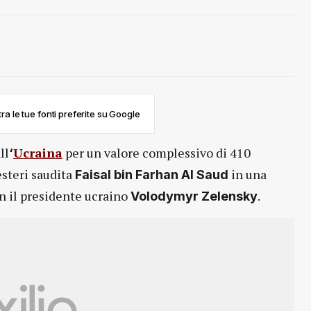
ra le tue fonti preferite su Google
ll
Ucraina
per un valore complessivo di 410
‘
 esteri saudita
in una
Faisal bin Farhan Al Saud
n il presidente ucraino
.
Volodymyr Zelensky