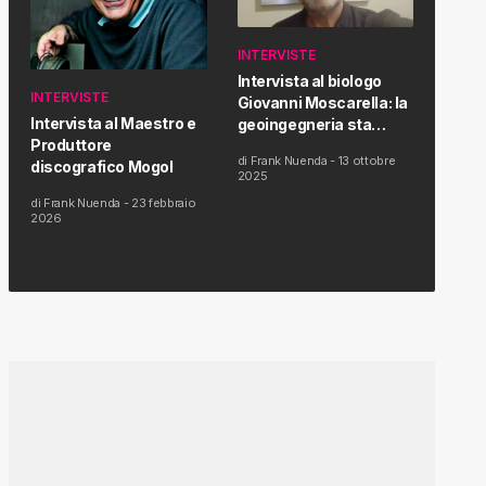
INTERVISTE
Intervista al biologo
INTERVISTE
Giovanni Moscarella: la
Intervista al Maestro e
geoingegneria sta
Produttore
modificando il clima e la
di
Frank Nuenda
-
13 ottobre
discografico Mogol
salute dell’uomo
2025
di
Frank Nuenda
-
23 febbraio
2026