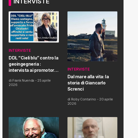
INTERVISTE
INTERVISTE
DDL “Cieli blu” contro la
geoingegneria :
INTERVISTE
intervista ai promotori
della tematica e della
Dal mare alla vita: la
di
Frank Nuenda
-
25 aprile
Proposta di Legge
storia di Giancarlo
2026
Screnci
di
Roby Contarino
-
20 aprile
2026