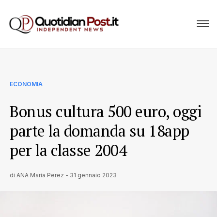
ECONOMIA
Bonus cultura 500 euro, oggi
parte la domanda su 18app
per la classe 2004
di
ANA Maria Perez
-
31 gennaio 2023