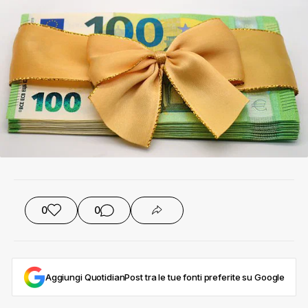
0
0
Aggiungi QuotidianPost tra le tue fonti preferite su Google