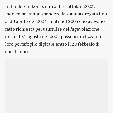
richiedere il bonus entro il 31 ottobre 2023,
mentre potranno spendere la somma erogata fino
al 30 aprile del 2024. I nati nel 2003 che avevano
fatto richiesta per usufruire dell’agevolazione
entro il 31 agosto del 2022 possono utilizzare il
loro portafoglio digitale entro il 28 febbraio di
quest’anno.