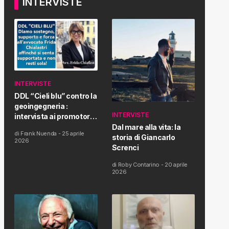
INTERVISTE
INTERVISTE
DDL “Cieli blu” contro la
geoingegneria :
INTERVISTE
intervista ai promotori
della tematica e della
Dal mare alla vita: la
di
Frank Nuenda
-
25 aprile
Proposta di Legge
storia di Giancarlo
2026
Screnci
di
Roby Contarino
-
20 aprile
2026