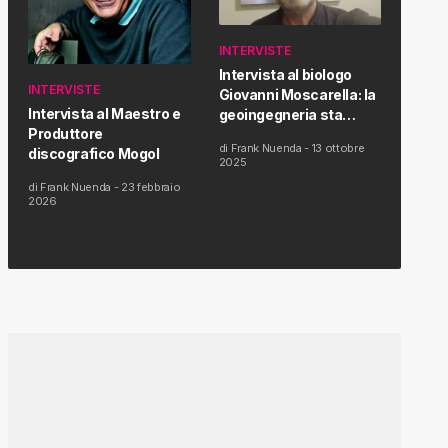
INTERVISTE
Intervista al biologo
INTERVISTE
Giovanni Moscarella: la
Intervista al Maestro e
geoingegneria sta
Produttore
modificando il clima e la
di
Frank Nuenda
-
13 ottobre
discografico Mogol
salute dell’uomo
2025
di
Frank Nuenda
-
23 febbraio
2026