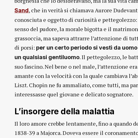
borghesia che lo desideravano, ma la sua vita ca
, che in verità si chiamava Aurore Dudevant. 
Sand
conosciuta e oggetto di curiosità e pettegolezzo:
senso del pudore, la morale bigotta e il matrimo
grassoccia, ma sapeva attrarre l’attenzione di tut
di porsi:
per un certo periodo si vestì da uomo
. Il pettegolezzo, le ba
un qualsiasi gentiluomo
suo fascino. Nel bene o nel male, l’attenzione era
amante con la velocità con la quale cambiava l’abi
Liszt. Chopin ne fu ammaliato, come tutti, ma p
interessasse quel giovane e delicato sognatore.
L’insorgere della malattia
Il loro amore crebbe lentamente, fino a quando de
1838-39 a Majorca. Doveva essere il coronamento