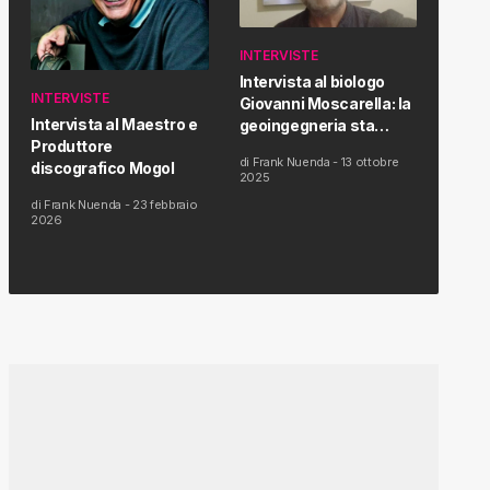
INTERVISTE
Intervista al biologo
INTERVISTE
Giovanni Moscarella: la
Intervista al Maestro e
geoingegneria sta
Produttore
modificando il clima e la
di
Frank Nuenda
-
13 ottobre
discografico Mogol
salute dell’uomo
2025
di
Frank Nuenda
-
23 febbraio
2026