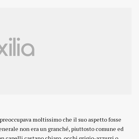
 preoccupava moltissimo che il suo aspetto fosse
 generale non era un granché, piuttosto comune ed
on capelli castano chiaro, occhi grigio-azzurri o