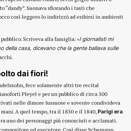
to “dandy”. Suonava sfiorando i tasti che
cco così leggero lo indirizzò ad esibirsi in ambienti
 pubblico. Scriveva alla famiglia: «
I giornalisti mi
o della casa, dicevano che la gente ballava sulle
acchi.
to dai fiori!
ndelssohn, fece solamente altri tre recital
anoforti Pleyel e per un pubblico di circa 300
privati nelle dimore lussuose e sovente condivideva
 mani. A quel tempo, tra il 1830 e il 1840,
Parigi era
ra uno dei personaggi più conosciuti e acclamati.
e compositore ed esecutore. Così disse Schumann