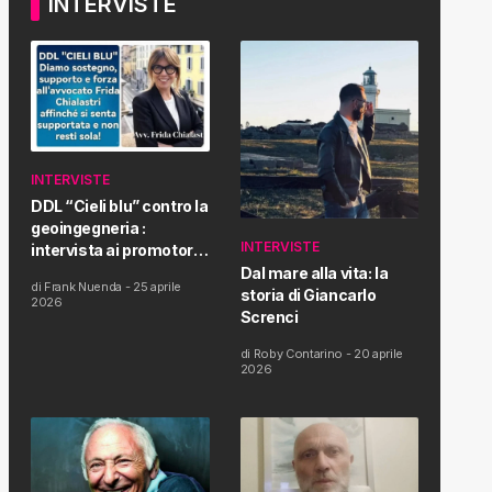
INTERVISTE
INTERVISTE
DDL “Cieli blu” contro la
geoingegneria :
INTERVISTE
intervista ai promotori
della tematica e della
Dal mare alla vita: la
di
Frank Nuenda
-
25 aprile
Proposta di Legge
storia di Giancarlo
2026
Screnci
di
Roby Contarino
-
20 aprile
2026