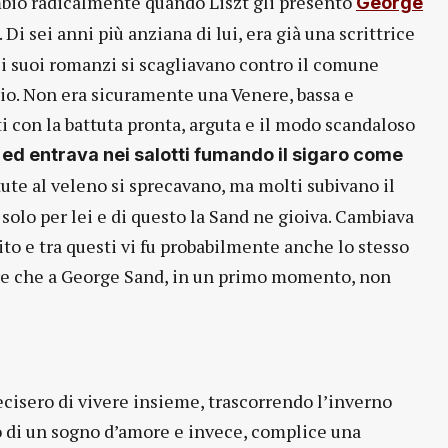
mbiò radicalmente quando Liszt gli presentò
George
Di sei anni più anziana di lui, era già una scrittrice
 i suoi romanzi si scagliavano contro il comune
nio. Non era sicuramente una Venere, bassa e
ti con la battuta pronta, arguta e il modo scandaloso
 ed entrava nei salotti fumando il sigaro come
ttute al veleno si sprecavano, ma molti subivano il
 solo per lei e di questo la Sand ne gioiva. Cambiava
to e tra questi vi fu probabilmente anche lo stesso
are che a George Sand, in un primo momento, non
cisero di vivere insieme, trascorrendo l’inverno
 di un sogno d’amore e invece, complice una