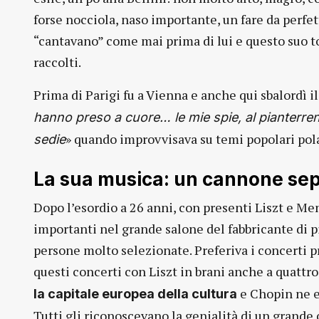
forse nocciola, naso importante, un fare da perfet
“cantavano” come mai prima di lui e questo suo to
raccolti.
Prima di Parigi fu a Vienna e anche qui sbalordì il
hanno preso a cuore… le mie spie, al pianterren
» quando improvvisava su temi popolari pol
sedie
La sua musica: un cannone sepol
Dopo l’esordio a 26 anni, con presenti Liszt e Me
importanti nel grande salone del fabbricante di pi
persone molto selezionate. Preferiva i concerti 
questi concerti con Liszt in brani anche a quattro
e Chopin ne e
la capitale europea della cultura
Tutti gli riconoscevano la genialità di un grand