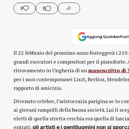
0
0
Aggiungi QuotidianPost t
Il 22 febbraio del prossimo anno festeggerà i 210 
grandi esecutori e compositori per il pianoforte.
ritrovamento in Ungheria di un
manoscritto di
per i suoi contemporanei Liszt, Berlioz, Mendels
rapporto di amicizia.
Divenuto celebre, l’aristocrazia parigina se lo co
ai giovani rampolli della buona società. Lui li sc
eletti di quella stretta cerchia era quella di las
entrati:
gli artisti e i gentiluomini non si spo