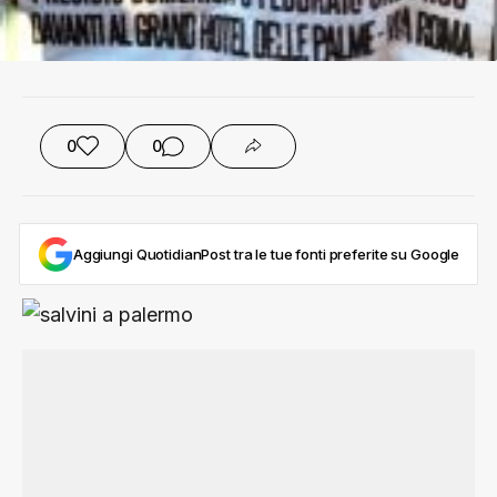
0
0
Aggiungi QuotidianPost tra le tue fonti preferite su Google