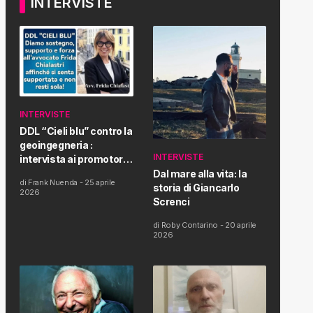
INTERVISTE
INTERVISTE
DDL “Cieli blu” contro la
geoingegneria :
INTERVISTE
intervista ai promotori
della tematica e della
Dal mare alla vita: la
di
Frank Nuenda
-
25 aprile
Proposta di Legge
storia di Giancarlo
2026
Screnci
di
Roby Contarino
-
20 aprile
2026