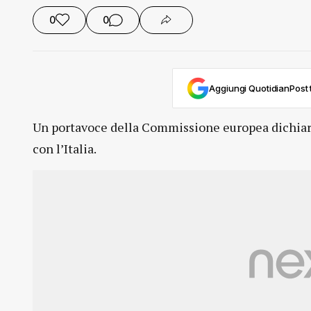
0
0
Aggiungi QuotidianPost t
Un portavoce della Commissione europea dichiara
con l’Italia.