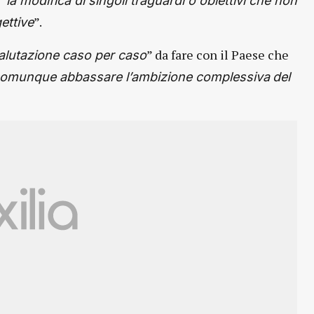
 “
la modifica di singoli traguardi o obiettivi che non
”.
ettive
” da fare con il Paese che
alutazione caso per caso
 comunque abbassare l’ambizione complessiva
del