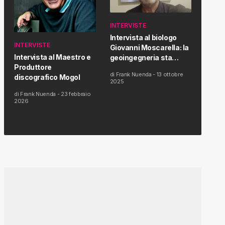
INTERVISTE
Intervista al biologo
INTERVISTE
Giovanni Moscarella: la
Intervista al Maestro e
geoingegneria sta
Produttore
modificando il clima e la
di
Frank Nuenda
-
13 ottobre
discografico Mogol
salute dell’uomo
2025
di
Frank Nuenda
-
23 febbraio
2026