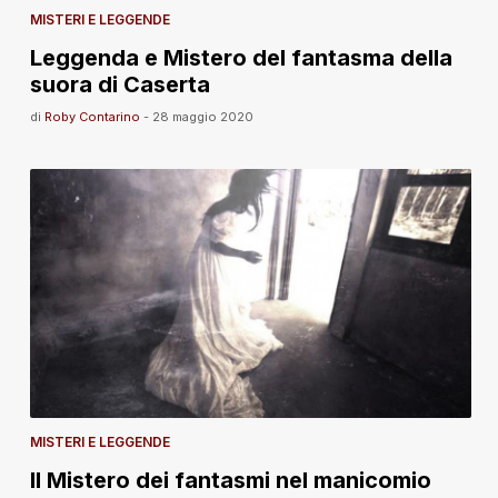
MISTERI E LEGGENDE
Leggenda e Mistero del fantasma della
suora di Caserta
di
Roby Contarino
-
28 maggio 2020
MISTERI E LEGGENDE
Il Mistero dei fantasmi nel manicomio