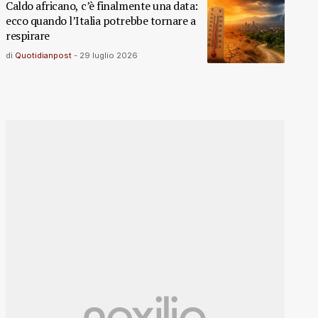
Caldo africano, c’è finalmente una data:
ecco quando l’Italia potrebbe tornare a
respirare
di
Quotidianpost
-
29 luglio 2026