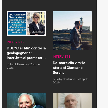
INTERVISTE
DDL “Cieli blu” contro la
geoingegneria :
INTERVISTE
intervista ai promotori
della tematica e della
Dal mare alla vita: la
di
Frank Nuenda
-
25 aprile
Proposta di Legge
storia di Giancarlo
2026
Screnci
di
Roby Contarino
-
20 aprile
2026