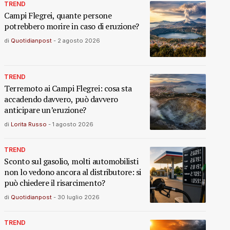
TREND
Campi Flegrei, quante persone
potrebbero morire in caso di eruzione?
di
Quotidianpost
-
2 agosto 2026
TREND
Terremoto ai Campi Flegrei: cosa sta
accadendo davvero, può davvero
anticipare un’eruzione?
di
Lorita Russo
-
1 agosto 2026
TREND
Sconto sul gasolio, molti automobilisti
non lo vedono ancora al distributore: si
può chiedere il risarcimento?
di
Quotidianpost
-
30 luglio 2026
TREND