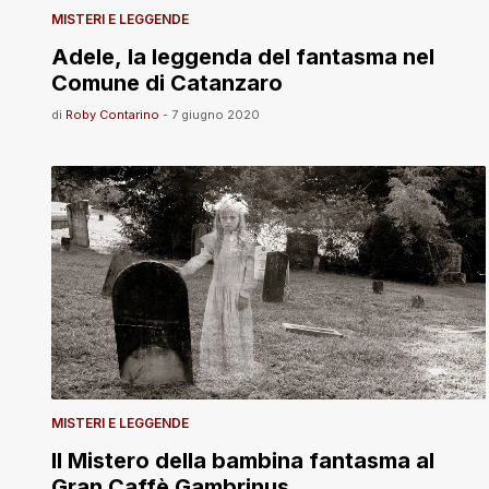
MISTERI E LEGGENDE
Adele, la leggenda del fantasma nel
Comune di Catanzaro
di
Roby Contarino
-
7 giugno 2020
MISTERI E LEGGENDE
Il Mistero della bambina fantasma al
Gran Caffè Gambrinus