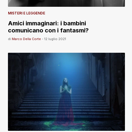
MISTERI E LEGGENDE
Amici immaginari: i bambini
comunicano con i fantasmi?
di
Marco Della Corte
-
12 luglio 2021