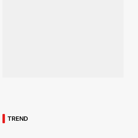
TREND